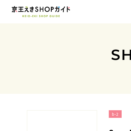
S
b-2