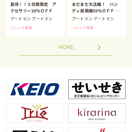
夏得！！３日間限定 ア
まだまだ大活躍！ ハン
クセサリー20％ＯＦＦ
ディ扇風機50％ＯＦＦで
す♪
アートマン アートマン
アートマン アートマン
フレンテ笹塚
フレンテ笹塚
MORE