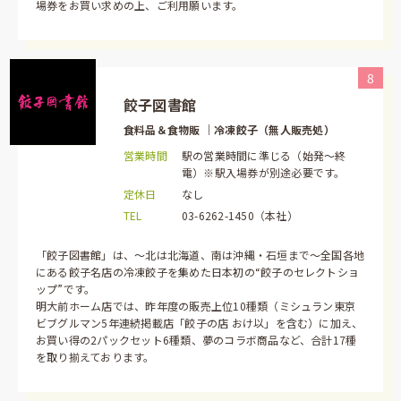
場券をお買い求めの上、ご利用願います。
8
餃子図書館
食料品＆食物販 ｜冷凍餃子（無人販売処）
営業時間
駅の営業時間に準じる（始発～終
電）※駅入場券が別途必要です。
定休日
なし
TEL
03-6262-1450（本社）
「餃子図書館」は、～北は北海道、南は沖縄・石垣まで～全国各地
にある餃子名店の冷凍餃子を集めた日本初の“餃子のセレクトショ
ップ”です。
明大前ホーム店では、昨年度の販売上位10種類（ミシュラン東京
ビブグルマン5年連続掲載店「餃子の店 おけ以」を含む）に加え、
お買い得の2パックセット6種類、夢のコラボ商品など、合計17種
を取り揃えております。