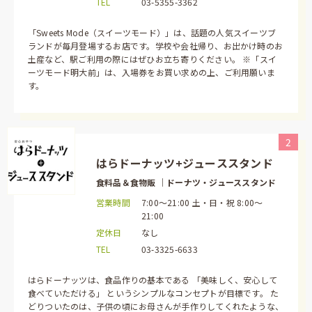
TEL
03-5355-3362
「Sweets Mode（スイーツモード）」は、話題の人気スイーツブ
ランドが毎月登場するお店です。学校や会社帰り、お出かけ時のお
土産など、駅ご利用の際にはぜひお立ち寄りください。 ※「スイ
ーツモード明大前」は、入場券をお買い求めの上、ご利用願いま
す。
2
はらドーナッツ+ジューススタンド
食料品＆食物販 ｜ドーナツ・ジューススタンド
営業時間
7:00～21:00 土・日・祝 8:00～
21:00
定休日
なし
TEL
03-3325-6633
はらドーナッツは、食品作りの基本である 「美味しく、安心して
食べていただける」 というシンプルなコンセプトが目標です。 た
どりついたのは、子供の頃にお母さんが手作りしてくれたような、