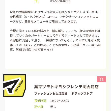
TEL
03-5300-0233
全身の骨格調整によりカラダの悩みを根本からケアします。整体・
骨格矯正（A・Pバランス）コース、リラクゼーションフットのコ
ースなど、豊富なメニューをご用意しております。
今現在抱えている体の悩みを一緒に解決していき、身体の健康を維
持していく為のパートナーとして全力でサポートさせて頂きます。
お客様に満足して頂き、「笑顔になってもらう」ことだけを考え施
術して参ります。どの様なことでもお気軽にご相談下さい。誠心誠
意、笑顔で対応させて頂きます!
11
薬マツモトキヨシフレンテ明大前店
ファッション＆生活雑貨 ｜ドラッグストア
営業時間
10:00～22:00
定休日
無し