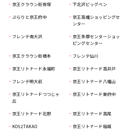
京王クラウン街笹塚
下北沢ビッグベン
ぷらりと京王府中
京王高幡ショッピングセ
ンター
フレンテ南大沢
京王多摩センターショッ
ピングセンター
京王クラウン街橋本
フレンテ仙川
京王リトナード永福町
京王リトナード高井戸
フレンテ明大前
京王リトナード八幡山
京王リトナードつつじヶ
京王リトナード東府中
丘
京王リトナード北野
京王リトナード高尾
KO52TAKAO
京王リトナード稲城