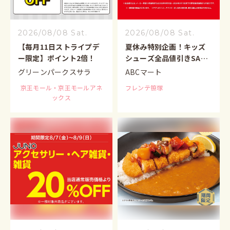
2026/08/08 Sat.
2026/08/08 Sat.
【毎月11日ストライプデ
夏休み特別企画！キッズ
ー限定】ポイント2倍！
シューズ全品値引きSALE
開催中♪
グリーンパークスサラ
ABCマート
京王モール・京王モールアネ
フレンテ笹塚
ックス