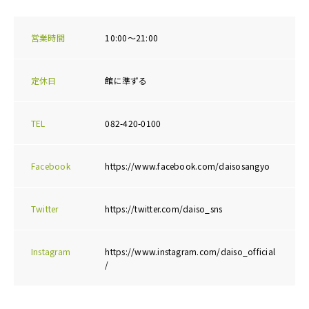
営業時間
10:00～21:00
定休日
館に準ずる
TEL
082-420-0100
Facebook
https://www.facebook.com/daisosangyo
Twitter
https://twitter.com/daiso_sns
Instagram
https://www.instagram.com/daiso_official
/