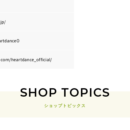
jp/
eartdanceO
.com/heartdance_official/
SHOP TOPICS
ショップトピックス