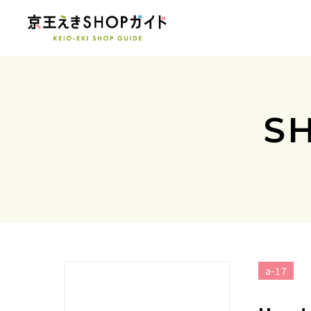
S
a-17