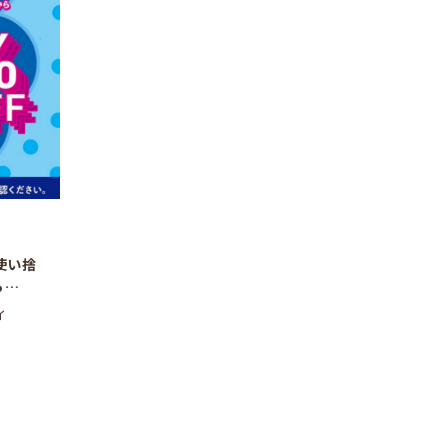
使い捨
ら
ィ