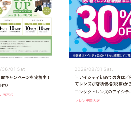
/08/01 Sat.
2026/08/01 Sat.
買取キャンペーンを実施中！
＼アイシティ初めての方は／
てレンズが店頭価格(税抜)か
HYO
30%OFF！
コンタクトレンズのアイシテ
テ南大沢
フレンテ南大沢