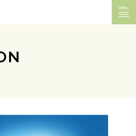
MENU
ON