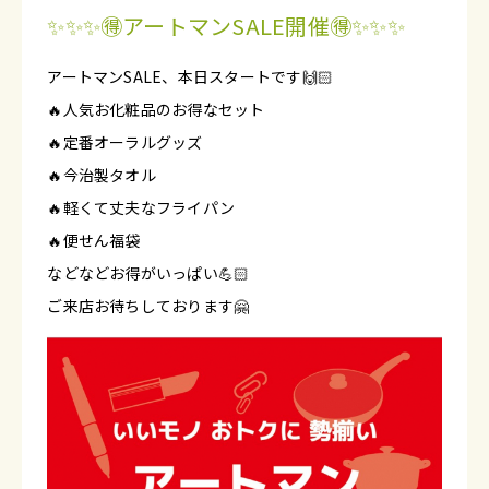
✨✨✨🉐アートマンSALE開催🉐✨✨✨
アートマンSALE、本日スタートです🙌🏻
🔥人気お化粧品のお得なセット
🔥定番オーラルグッズ
🔥今治製タオル
🔥軽くて丈夫なフライパン
🔥便せん福袋
などなどお得がいっぱい💪🏻
ご来店お待ちしております🤗