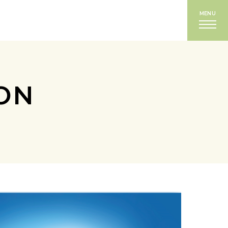
MENU
ON