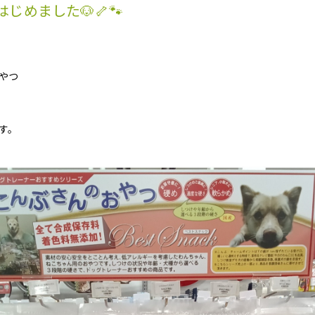
めました🐶🦴🐾
やつ
す。