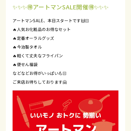
✨✨✨🉐アートマンSALE開催🉐✨✨✨
アートマンSALE、本日スタートです🙌🏻
🔥人気お化粧品のお得なセット
🔥定番オーラルグッズ
🔥今治製タオル
🔥軽くて丈夫なフライパン
🔥便せん福袋
などなどお得がいっぱい💪🏻
ご来店お待ちしております🤗